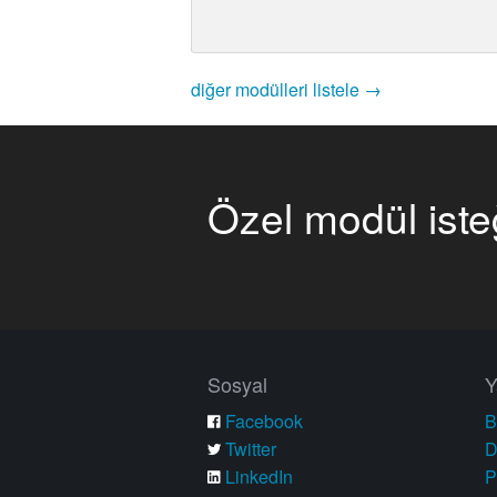
diğer modülleri listele →
Özel modül iste
Sosyal
Y
Facebook
B
Twitter
D
LinkedIn
P