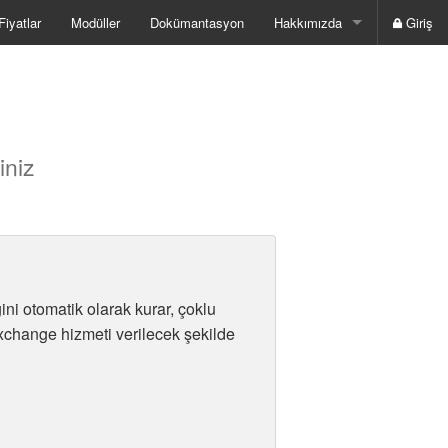
Fiyatlar
Modüller
Dokümantasyon
Hakkımızda
Giriş
Hizmetler
Partnerlerimiz
İletişim
iniz
i otomatik olarak kurar, çoklu
xchange hizmeti verilecek şekilde