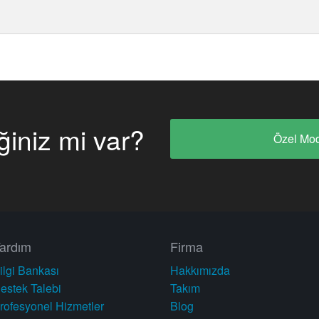
ğiniz mi var?
Özel Mod
ardım
Firma
ilgi Bankası
Hakkımızda
estek Talebi
Takım
rofesyonel Hizmetler
Blog