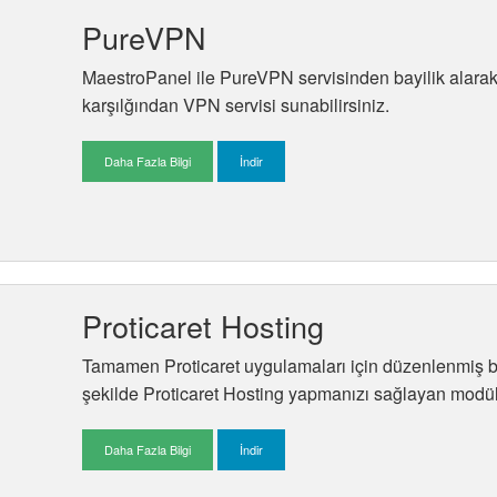
PureVPN
MaestroPanel ile PureVPN servisinden bayilik alarak m
karşılğından VPN servisi sunabilirsiniz.
Daha Fazla Bilgi
İndir
Proticaret Hosting
Tamamen Proticaret uygulamaları için düzenlenmiş bi
şekilde Proticaret Hosting yapmanızı sağlayan mod
Daha Fazla Bilgi
İndir