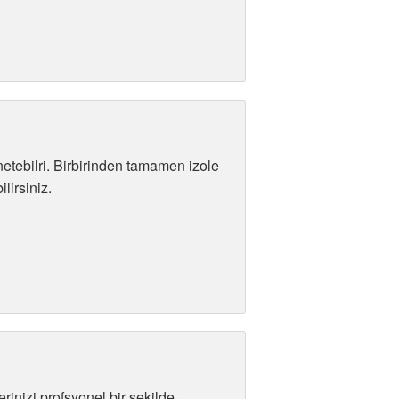
netebilri. Birbirinden tamamen izole
lirsiniz.
rinizi profsyonel bir şekilde