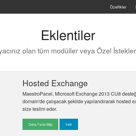
Özellikler
Eklentiler
iyacınız olan tüm modüller veya Özel İstekler
Hosted Exchange
MaestroPanel, Microsoft Exchange 2013 CU8 desteğin
domain'de çalışacak şekilde yapılandırarak hosted e
size teslim eder.
Daha Fazla Bilgi
İndir