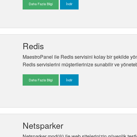
Daha Fazla Bilgi
İndir
Redis
MaestroPanel ile Redis servisini kolay bir şekilde yö
Redis servislerini müşterilerinize sunabilir ve yönetebi
Daha Fazla Bilgi
İndir
Netsparker
Netsparker modülü ile web sitelerinizin güvenlik testle