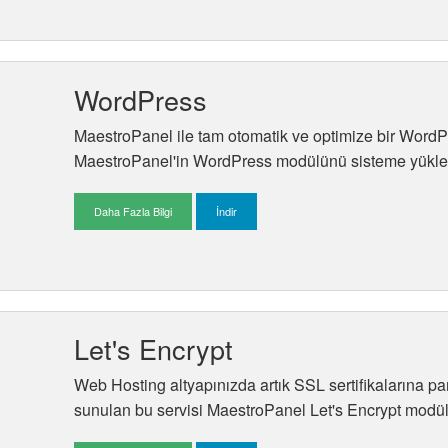
WordPress
MaestroPanel ile tam otomatik ve optimize bir WordP
MaestroPanel'in WordPress modülünü sisteme yüklem
Daha Fazla Bilgi
İndir
Let's Encrypt
Web Hosting altyapınızda artık SSL sertifikalarına p
sunulan bu servisi MaestroPanel Let's Encrypt modülü i